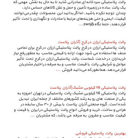
پالت پلاستیکی سردخانه ای صادراتی شاید تا به حال به نقش مهمی که
یک پالت ساده در زنجیره تأمین و حمل و نقل کالاهای حساس دارد،
چندان توجه نکرده باشید. اما اگر بدانید این محصولات چقدر می‌توانند
کیفیت، ایمنی و حتی هزینه‌های مرتبط با صادرات و نگهداری را تحت تأثیر
قرار دهند، حتما نگاه&zwnj
...
پالت پلاستیکی ارزان در کرج | آذران پلاست
پالت پلاستیکی ارزان در کرج پالت پلاستیکی ارزان در کرج برای تمامی
صنف ها استفاده می شود جهت ارائه با قیمتی مناسب به منظور رفع نیاز
خریداران در خدمت شماست.پالت پلاستیکی ارزان در کرج تحت تاثیر
عوامل و شرایطی پالت با قیمت مناسب و به صرفه در اختیار مشتریان
قرار می‌دهد.همانطور که می‌دانید فروش
...
پالت پلاستیکی 16 کیلویی مشبک| آذران پلاست
پالت پلاستیکی 16 کیلویی مشبک پالت پلاستیکی در تهران امروزه به
یکی از صنعت های رو به رشد کشورهای مختلف از جمله ایران تبدیل
شده است. گروه صنعتی آذران پلاست با بیش از ۳۰ سال سابقه در
طراحی و ساخت، خرید و فروش انواع پالت پلاستیکی در ایران با قیمت و
کیفیت مناسب و مقرون به صرفه می باشد، که مشتریان
...
بهترین پالت پلاستیکی فروشی