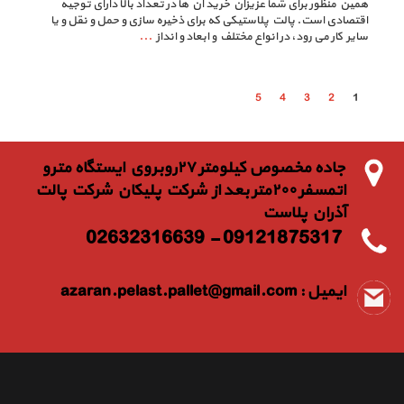
همین منظور برای شما عزیزان خرید آن ها در تعداد بالا دارای توجیه
اقتصادی است. پالت پلاستیکی که برای ذخیره سازی و حمل و نقل و یا
سایر کار می رود، در انواع مختلف و ابعاد و انداز
...
5
4
3
2
1
جاده مخصوص كيلومتر ٢٧روبروي ايستگاه مترو
اتمسفر ٢٠٠متر بعد از شركت پليكان شركت پالت
آذران پلاست
09121875317 - 02632316639
ایمیل :
azaran.pelast.pallet@gmail.com