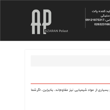
ید کننده پالت
ستیکی
تماس:09121875317
026323166
سیاری از مواد شیمیایی نیز مقاوم‌اند. بنابراین، اگر شما