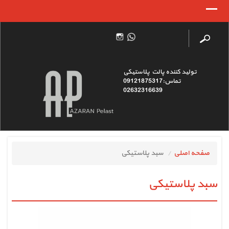
تولید کننده پالت پلاستیکی
تماس:09121875317
02632316639
صفحه اصلی
سبد پلاستیکی
سبد پلاستیکی