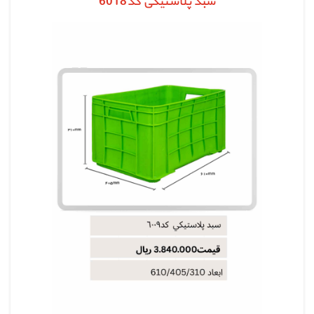
سبد پلاستیکی کد6018