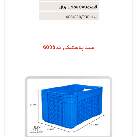
سبد پلاستیکی کد6008