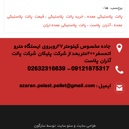
برچسب ها :
پالت پلاستیکی عمده
،
خرید پالت پلاستیکی
،
قیمت پالت پلاستیکی
عمده
،
آذران پلاست
،
پالت پلاستیکی عمده ارزان
جاده مخصوص كيلومتر ٢٧روبروي ايستگاه مترو
اتمسفر ٢٠٠متر بعد از شركت پليكان شركت پالت
آذران پلاست
09121875317 - 02632316639
ایمیل :
azaran.pelast.pallet@gmail.com
طراحی سایت
و
سئو سایت
توسط
سارگون