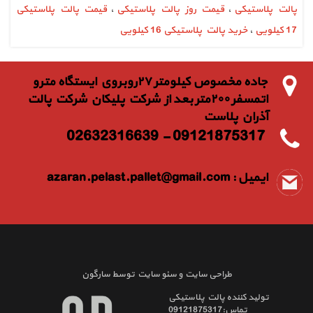
پالت پلاستیکی
،
قیمت روز پالت پلاستیکی
،
قیمت پالت پلاستیکی
17 کیلویی
،
خرید پالت پلاستیکی 16 کیلویی
جاده مخصوص كيلومتر ٢٧روبروي ايستگاه مترو
اتمسفر ٢٠٠متر بعد از شركت پليكان شركت پالت
آذران پلاست
09121875317 - 02632316639
ایمیل :
azaran.pelast.pallet@gmail.com
طراحی سایت
و
سئو سایت
توسط
سارگون
تولید کننده پالت پلاستیکی
تماس:09121875317