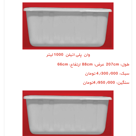
وان پلی اتیلن 1000 لیتر
طول: 207cm عرض: 88cm ارتفاع: 66cm
سبک: 4/300/000 تومان
سنگین: 4/950/000تومان