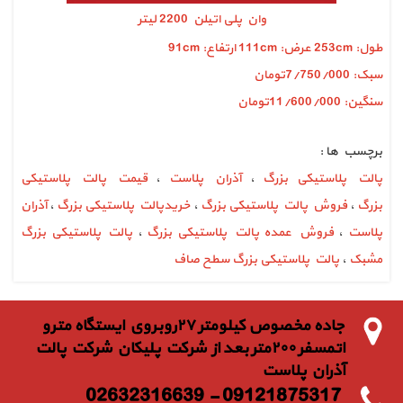
وان پلی اتیلن 2200 لیتر
طول: 253cm عرض: 111cm ارتفاع: 91cm
سبک: 7/750/000تومان
سنگین: 11/600/000تومان
برچسب ها :
پالت پلاستیکی بزرگ
،
آذران پلاست
،
قیمت پالت پلاستیکی
بزرگ
،
فروش پالت پلاستیکی بزرگ
،
خریدپالت پلاستیکی بزرگ
،
آذران
پلاست
،
فروش عمده پالت پلاستیکی بزرگ
،
پالت پلاستیکی بزرگ
مشبک
،
پالت پلاستیکی بزرگ سطح صاف
جاده مخصوص كيلومتر ٢٧روبروي ايستگاه مترو
اتمسفر ٢٠٠متر بعد از شركت پليكان شركت پالت
آذران پلاست
09121875317 - 02632316639