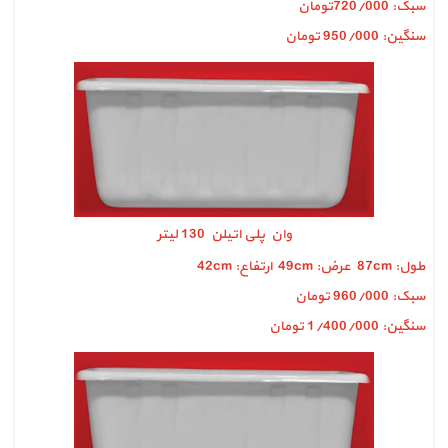
سبک: 720/000تومان
سنگین: 950/000 تومان
وان پلی اتیلن 130 لیتر
طول: 87cm عرض: 49cm ارتفاع: 42cm
سبک: 960/000 تومان
سنگین: 1/400/000 تومان