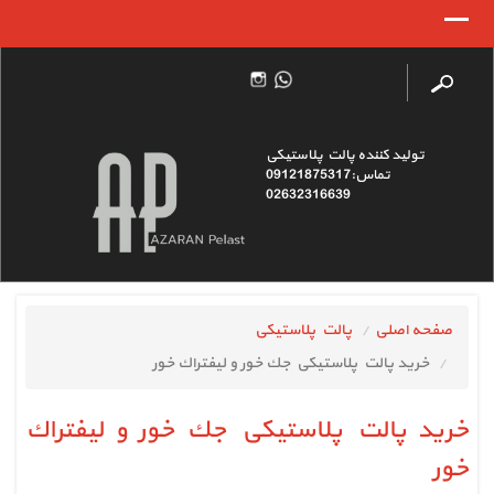
تولید کننده پالت پلاستیکی
تماس:09121875317
02632316639
صفحه اصلی
پالت پلاستیکی
خريد پالت پلاستيكي جك خور و ليفتراك خور
خريد پالت پلاستيكي جك خور و ليفتراك
خور